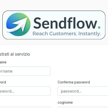
trati al servizio
name
word
Conferma password
cognome