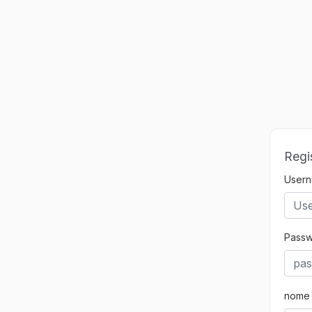
Regis
User
Pass
nome