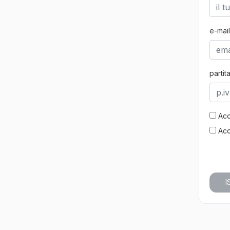
e-mail
partit
Acc
Acc
I